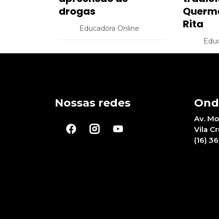
drogas
Querme
Rita
Educadora Online
Educ
Nossas redes
Ond
Av. Mo
Vila C
(16) 3