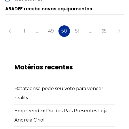
ABADEF recebe novos equipamentos
1
…
49
50
51
…
65
Matérias recentes
Batataense pede seu voto para vencer
reality
Empreende+ Dia dos Pais Presentes Loja
Andreia Cirioli